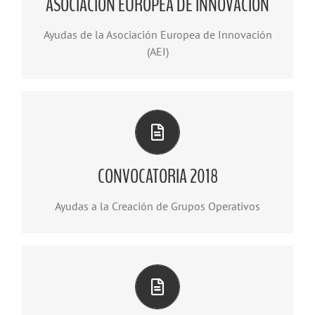
ASOCIACIÓN EUROPEA DE INNOVACIÓN
Descargar Documento
Ayudas de la Asociación Europea de Innovación
(AEI)
DOCUMENTACIÓN DEL GRUPO OPERATIVO
CONVOCATORIA 2018
Descargar Documento
Ayudas a la Creación de Grupos Operativos
DOCUMENTACIÓN DEL GRUPO OPERATIVO