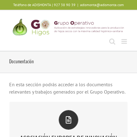
Skip
Teléfono de ADISMONTA | 927 38 90 39
|
adismonta@adismonta.com
to
content
Documentación
En esta sección podrás acceder a los documentos
relevantes y trabajos generados por el Grupo Operativo.
DOCUMENTACIÓN DEL GRUPO OPERATIVO